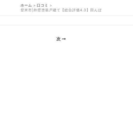
内
ホーム
口コミ
容
登米市|外壁塗装戸建て【総合評価4.3】田んぼ
を
ス
キ
ッ
次
プ