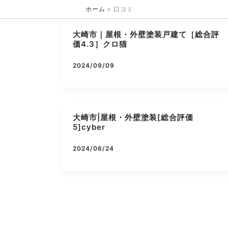
内
ホーム
口コミ
容
を
大崎市｜屋根・外壁塗装戸建て［総合評
ス
価4.3］クロ猫
キ
ッ
2024/09/09
プ
大崎市|屋根・外壁塗装[総合評価
5]cyber
2024/06/24