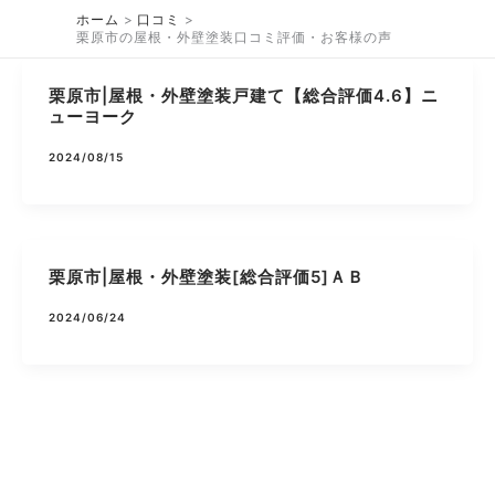
内
ホーム
口コミ
容
栗原市の屋根・外壁塗装口コミ評価・お客様の声
を
ス
栗原市|屋根・外壁塗装戸建て【総合評価4.6】ニ
ューヨーク
キ
ッ
2024/08/15
プ
栗原市|屋根・外壁塗装[総合評価5]ＡＢ
2024/06/24