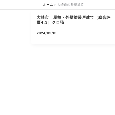
内
ホーム
大崎市の外壁塗装
容
を
大崎市｜屋根・外壁塗装戸建て［総合評
ス
価4.3］クロ猫
キ
ッ
2024/09/09
プ